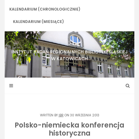
Skip
to
KALENDARIUM (CHRONOLOGICZNIE)
content
KALENDARIUM (MIESIĄCE)
INSTYTUT BADAŃ REGIONALNYCH BIBLIOTEKI ŚLĄSKIEJ
W KATOWICACH
WRITTEN BY
IBR
ON 30 WRZEŚNIA 2013
Polsko-niemiecka konferencja
historyczna