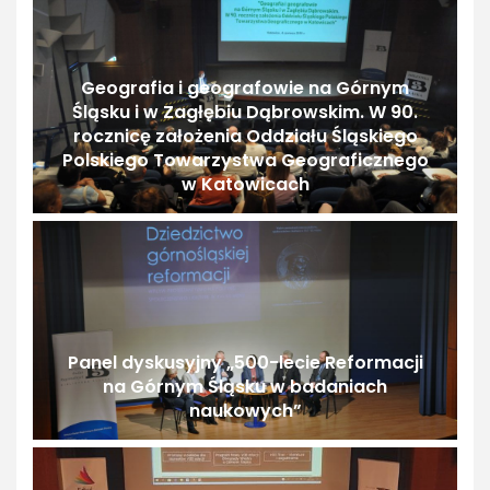
Geografia i geografowie na Górnym
Śląsku i w Zagłębiu Dąbrowskim. W 90.
rocznicę założenia Oddziału Śląskiego
Polskiego Towarzystwa Geograficznego
w Katowicach
Panel dyskusyjny „500-lecie Reformacji
na Górnym Śląsku w badaniach
naukowych”