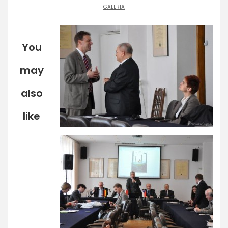
GALERIA
You
may
also
like