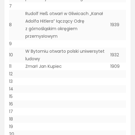
7
Rudolf Heß otwarł w Gliwicach „Kanał
Adolfa Hitlera” łączący Odrę
8
1939
z górnośląskim okręgiem
przemysłowym
9
W Bytomiu otwarto polski uniwersytet
10
1932
ludowy
11
Zmarł Jan Kupiec
1909
12
13
14
15
16
17
18
19
20