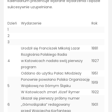
Kalendarium prezentuje wybrane wydarzenia i będzie
sukcesywnie uzupełniane.
Dzień
Wydarzenie
Rok
1
2
3
Urodził się Franciszek Mikołaj Lazar
1881
Rozgłośnia Polskiego Radia
4
w Katowicach nadała swój pierwszy
1927
program
Oddano do użytku Pałac Młodzieży
1951
Ponownie powołano Polska Organizację
1919
5
Wojskową na Górnym Śląsku
W Katowicach zmarł Józef Rymer
1922
Ukazał się pierwszy próbny numer
6
,,Górnoślązaka” redagowany
1901
przed Wojciecha Korfantego