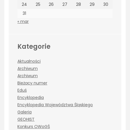
24
25
26
27
28
29
30
31
« mar
Kategorie
Aktualności
Archiwum
Archiwum
Bieżący numer
Eduś
Encyklopedia
Encyklopedia Województwa Śląskiego
Galeria
GEOHIST
Konkurs OWoGŚ