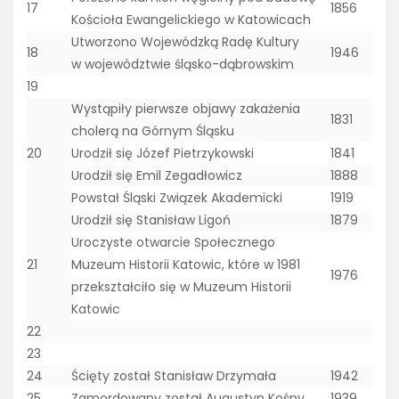
17
1856
Kościoła Ewangelickiego w Katowicach
Utworzono Wojewódzką Radę Kultury
18
1946
w województwie śląsko-dąbrowskim
19
Wystąpiły pierwsze objawy zakażenia
1831
cholerą na Górnym Śląsku
20
Urodził się Józef Pietrzykowski
1841
Urodził się Emil Zegadłowicz
1888
Powstał Śląski Związek Akademicki
1919
Urodził się Stanisław Ligoń
1879
Uroczyste otwarcie Społecznego
21
Muzeum Historii Katowic, które w 1981
1976
przekształciło się w Muzeum Historii
Katowic
22
23
24
Ścięty został Stanisław Drzymała
1942
25
Zamordowany został Augustyn Kośny
1939