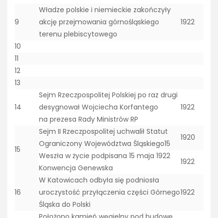
Władze polskie i niemieckie zakończyły
9
akcję przejmowania górnośląskiego
1922
terenu plebiscytowego
10
11
12
13
Sejm Rzeczpospolitej Polskiej po raz drugi
14
desygnował Wojciecha Korfantego
1922
na prezesa Rady Ministrów RP
Sejm II Rzeczpospolitej uchwalił Statut
1920
Ograniczony Województwa Śląskiego15
15
Weszła w życie podpisana 15 maja 1922
1922
Konwencja Genewska
W Katowicach odbyła się podniosła
16
uroczystość przyłączenia części Górnego
1922
Śląska do Polski
Położono kamień węgielny pod budowę