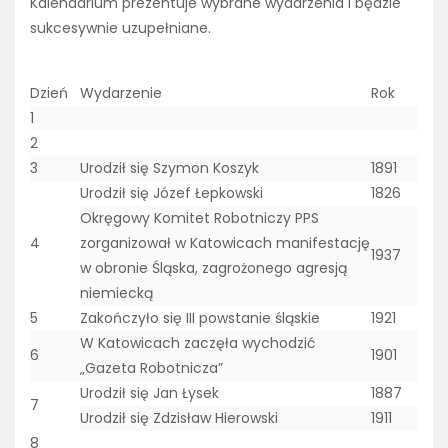
Kalendarium prezentuje wybrane wydarzenia i będzie
sukcesywnie uzupełniane.
Dzień
Wydarzenie
Rok
1
2
3
Urodził się Szymon Koszyk
1891
Urodził się Józef Łepkowski
1826
Okręgowy Komitet Robotniczy PPS
4
zorganizował w Katowicach manifestację
1937
w obronie Śląska, zagrożonego agresją
niemiecką
5
Zakończyło się III powstanie śląskie
1921
W Katowicach zaczęła wychodzić
6
1901
„Gazeta Robotnicza”
Urodził się Jan Łysek
1887
7
Urodził się Zdzisław Hierowski
1911
8