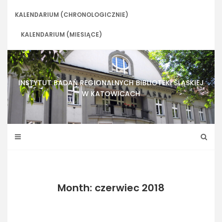
Skip
to
KALENDARIUM (CHRONOLOGICZNIE)
content
KALENDARIUM (MIESIĄCE)
INSTYTUT BADAŃ REGIONALNYCH BIBLIOTEKI ŚLĄSKIEJ
W KATOWICACH
Month: czerwiec 2018