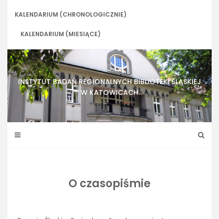
Skip
to
KALENDARIUM (CHRONOLOGICZNIE)
content
KALENDARIUM (MIESIĄCE)
INSTYTUT BADAŃ REGIONALNYCH BIBLIOTEKI ŚLĄSKIEJ
W KATOWICACH
O czasopiśmie