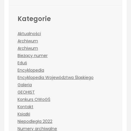
Kategorie
Aktualności
Archiwum
Archiwum
Bieżący numer
Eduś
Encyklopedia
Encyklopedia Województwa Śląskiego
Galeria
GEOHIST
Konkurs OWoGŚ
Kontakt
Książki
Niepodległa 2022
Numery archiwalne