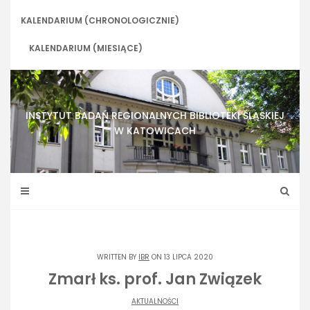
Skip
to
KALENDARIUM (CHRONOLOGICZNIE)
content
KALENDARIUM (MIESIĄCE)
INSTYTUT BADAŃ REGIONALNYCH BIBLIOTEKI ŚLĄSKIEJ
W KATOWICACH
WRITTEN BY
IBR
ON 13 LIPCA 2020
Zmarł ks. prof. Jan Związek
AKTUALNOŚCI