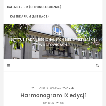
Skip
to
KALENDARIUM (CHRONOLOGICZNIE)
content
KALENDARIUM (MIESIĄCE)
INSTYTUT BADAŃ REGIONALNYCH BIBLIOTEKI ŚLĄSKIEJ
W KATOWICACH
WRITTEN BY
IBR
ON 3 CZERWCA 2019
Harmonogram IX edycji
KONKURS OWOGŚ