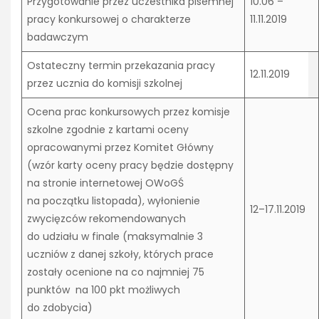
Przygotowanie przez uczestnika pisemnej
10.06 –
pracy konkursowej o charakterze
11.11.2019
badawczym
Ostateczny termin przekazania pracy
12.11.2019
przez ucznia do komisji szkolnej
Ocena prac konkursowych przez komisje
szkolne zgodnie z kartami oceny
opracowanymi przez Komitet Główny
(wzór karty oceny pracy będzie dostępny
na stronie internetowej OWoGŚ
na początku listopada), wyłonienie
12–17.11.2019
zwycięzców rekomendowanych
do udziału w finale (maksymalnie 3
uczniów z danej szkoły, których prace
zostały ocenione na co najmniej 75
punktów na 100 pkt możliwych
do zdobycia)