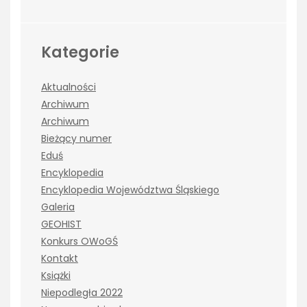
Kategorie
Aktualności
Archiwum
Archiwum
Bieżący numer
Eduś
Encyklopedia
Encyklopedia Województwa Śląskiego
Galeria
GEOHIST
Konkurs OWoGŚ
Kontakt
Książki
Niepodległa 2022