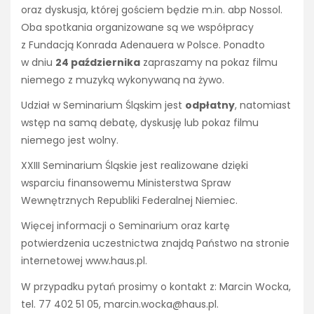
oraz dyskusja, której gościem będzie m.in. abp Nossol.
Oba spotkania organizowane są we współpracy
z Fundacją Konrada Adenauera w Polsce. Ponadto
w dniu
24 października
zapraszamy na pokaz filmu
niemego z muzyką wykonywaną na żywo.
Udział w Seminarium Śląskim jest
odpłatny
, natomiast
wstęp na samą debatę, dyskusję lub pokaz filmu
niemego jest wolny.
XXIII Seminarium Śląskie jest realizowane dzięki
wsparciu finansowemu Ministerstwa Spraw
Wewnętrznych Republiki Federalnej Niemiec.
Więcej informacji o Seminarium oraz kartę
potwierdzenia uczestnictwa znajdą Państwo na stronie
internetowej www.haus.pl.
W przypadku pytań prosimy o kontakt z: Marcin Wocka,
tel. 77 402 51 05, marcin.wocka@haus.pl.