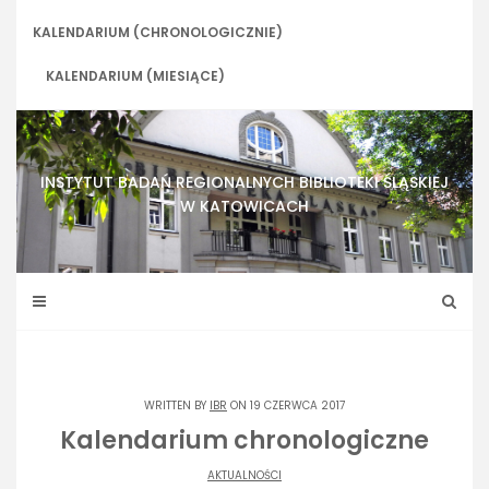
Skip
to
KALENDARIUM (CHRONOLOGICZNIE)
content
KALENDARIUM (MIESIĄCE)
INSTYTUT BADAŃ REGIONALNYCH BIBLIOTEKI ŚLĄSKIEJ
W KATOWICACH
WRITTEN BY
IBR
ON 19 CZERWCA 2017
Kalendarium chronologiczne
AKTUALNOŚCI