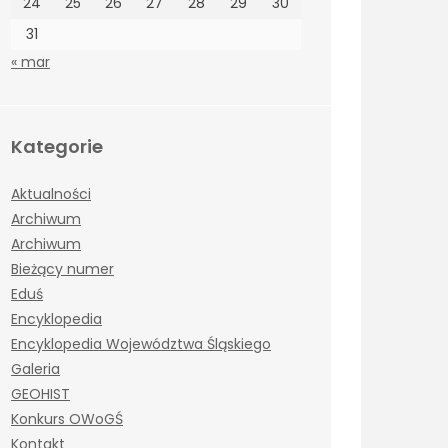
24
25
26
27
28
29
30
31
« mar
Kategorie
Aktualności
Archiwum
Archiwum
Bieżący numer
Eduś
Encyklopedia
Encyklopedia Województwa Śląskiego
Galeria
GEOHIST
Konkurs OWoGŚ
Kontakt