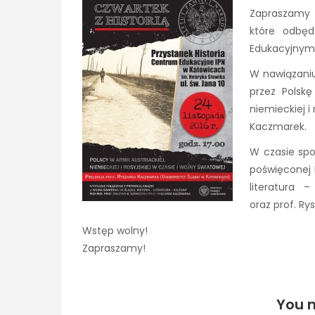
Zapraszamy n
które odbęd
Edukacyjnym 
W nawiązaniu
przez Polskę
niemieckiej i
Kaczmarek.
W czasie spo
poświęconej I
literatura 
oraz prof. R
Wstęp wolny!
Zapraszamy!
You m