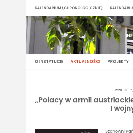
Skip
KALENDARIUM (CHRONOLOGICZNIE)
KALENDARIU
to
content
IN
O INSTYTUCIE
AKTUALNOŚCI
PROJEKTY
WRITTEN BY
„Polacy w armii austriackiej
I wojn
Szanowni Pa