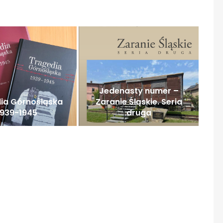
Jedenasty numer –
ia Górnośląska
Zaranie Śląskie. Seria
1939-1945
druga