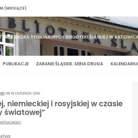
M (MIESIĄCE)
STYTUT BADAŃ REGIONALNYCH BIBLIOTEKI ŚLĄSKIEJ W KATOWIC
PUBLIKACJE
ZARANIE ŚLĄSKIE. SERIA DRUGA
KALENDARI
IBR
ON 18 LISTOPADA 2016
, niemieckiej i rosyjskiej w czasie
y światowej”
AKTUALNOŚCI
ństwo