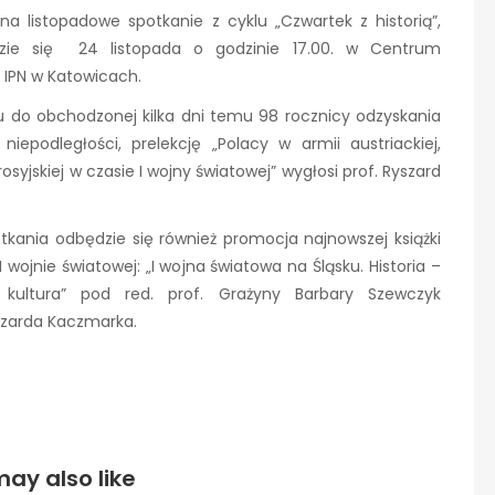
a listopadowe spotkanie z cyklu „Czwartek z historią”,
zie się 24 listopada o godzinie 17.00. w Centrum
IPN w Katowicach.
 do obchodzonej kilka dni temu 98 rocznicy odzyskania
 niepodległości, prelekcję „Polacy w armii austriackiej,
 rosyjskiej w czasie I wojny światowej” wygłosi prof. Ryszard
tkania odbędzie się również promocja najnowszej książki
 wojnie światowej: „I wojna światowa na Śląsku. Historia –
– kultura” pod red. prof. Grażyny Barbary Szewczyk
yszarda Kaczmarka.
ay also like