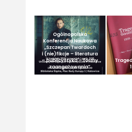
Ogólnopolska
Konferencja Naukowa
„Szczepan Twardoch
i (nie)fikcje – literatura
– publicystyka – formy
Traged
zaangażowania”