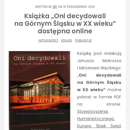
WRITTEN BY
IBR
ON 31 PAŹDZIERNIKA 2016
Książka „Oni decydowali
na Górnym Śląsku w XX wieku”
dostępna online
.
.
AKTUALNOŚCI
KSIĄŻKI
PUBLIKACJE
Książkę pod redakcją
Janusza Mokrosza
i Mirosława Węckiego:
„
Oni decydowali
na Górnym Śląsku
w XX wieku”
można
pobrać w formie PDF
na stronie
Stowarzyszenia
Humanistycznego:
Europa, Śląsk, Świat