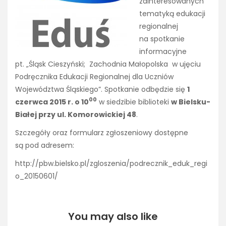
zainteresowanych
tematyką edukacji
regionalnej
na spotkanie
informacyjne
pt. „Śląsk Cieszyński; Zachodnia Małopolska w ujęciu
Podręcznika Edukacji Regionalnej dla Uczniów
Województwa Śląskiego”. Spotkanie odbędzie się
1
00
czerwca 2015 r. o 10
w siedzibie biblioteki
w Bielsku-
Białej przy ul. Komorowickiej 48
.
Szczegóły oraz formularz zgłoszeniowy dostępne
są pod adresem:
http://pbw.bielsko.pl/zgloszenia/podrecznik_eduk_regi
o_20150601/
You may also like