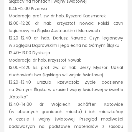
Ślązacy na frontach I wojny światowej
11.45–12.00 Przerwa
Moderacja: prof. zw. dr hab. Ryszard Kaczmarek
12.00–12.20 dr hab. Krzysztof Nowak: Polski czyn
legionowy na Śląsku Austriackim i Morawach
12.20–12.40 dr hab. Dariusz Nawrot: Czyn legionowy
w Zagłębiu Dąbrowskim i jego echa na Górnym Śląsku
12.40–13.00 Dyskusja
Moderacja: dr hab. Krzysztof Nowak
13.00–13.20 ks. prof. zw. dr hab. Jerzy Myszor: Udział
duchowieństwa śląskiego w I wojnie światowej
13.20–13.40 Urszula Rzewiczok: Życie codzienne
na Górnym Śląsku w czasie I wojny światowej w świetle
„Katolika”
13.40–14.00 dr Wojciech Schäffer: Katowice
(w obecnych granicach miasta) i ich mieszkańcy
w czasie I wojny światowej. Przegląd możliwości
badawczych na podstawie materiałów z zasobu