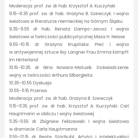
Moderacja: prof. zw. dr hab. Krzysztof A. Kuczyński
9.15–9.35 prof. zw. dr hab. Grażyna B. Szewczyk: I wojna
światowa w literaturze niemieckiej na Górnym Śląsku
9.35–9.55 dr hab. Renata Dampc-Jarosz: I wojna
światowa w twórczości publicystycznej Maxa H. Neisse
9.55–10.15 dr Grażyna Krupińska: Płeć i wojna
w antywojennej sztuce Ilsy Langner Frau Emma kämpft
im Hinterland
10.15–10.35 dr Nina Nowara-Matusik: Doświadczenie
wojny w twórczości Arthura Silbergleita
10.35–10.55 Dyskusja
10.55–11.15 Przerwa
Moderacja: prof. zw. dr hab. Grażyna B. Szewczyk
11.15–11.35 prof. zw. dr hab. Krzysztof A. Kuczyński: Carl
Hauptmann w obliczu I wojny światowej
11.35–11.55 dr Zbigniew Feliszewski: I wojna światowa
w dramacie Carla Hauptmanna
11.55–12.15 dr Beate Störtkuhl: Artyści i intelektualiści