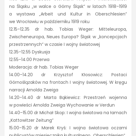
na Śląsku „w walce o Górny Śląsk” w latach 1918–1919
a wystawa „Arbeit und Kultur in Oberschlesien”
we Wrocławiu w październiku 1919 roku
12.15–12.35 dr hab. Tobias Weger: Mitteleuropa,
Zwischeneuropa, Neues Europa? Śląsk w „koncepcjach
przestrzennych” w czasie I wojny światowej
12.35–12.55 Dyskusja
12.55–14.00 Przerwa
Moderacja: dr hab. Tobias Weger
14.00–14.20 dr Krzysztof Kłosowicz: Postaci
Górnoślązaków na frontach I wojny światowej. W kręgu
narracji Arnolda Zweiga
14.20–14.40 dr Marta Bąkiewicz: Przestrzeń wojenna
w powieści Arnolda Zweiga Wychowanie w Verdun
14.40–15.00 dr Michał Skop: I wojna światowa na łamach
„Kattowitzer Zeitung”
15.00–15.20 dr Marek Kryś: I wojna światowa oczami
publicystów miesięcznika kulturalnego „Oberschlesien”