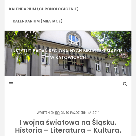
Skip
to
KALENDARIUM (CHRONOLOGICZNIE)
content
KALENDARIUM (MIESIĄCE)
INSTYTUT BADAŃ REGIONALNYCH BIBLIOTEKI ŚLĄSKIEJ
W KATOWICACH
WRITTEN BY
IBR
ON 10 PAŹDZIERNIKA 2014
I wojna światowa na Śląsku.
Historia – Literatura – Kultura.