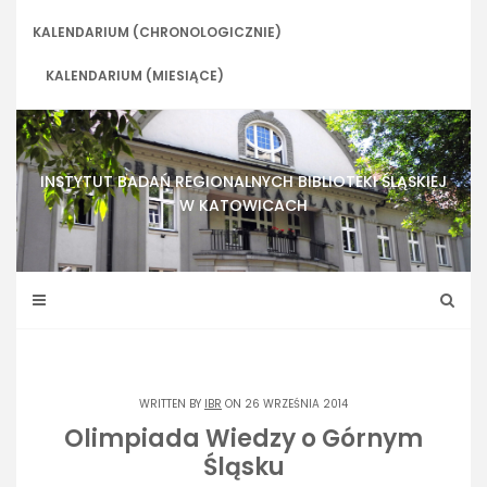
Skip
to
KALENDARIUM (CHRONOLOGICZNIE)
content
KALENDARIUM (MIESIĄCE)
INSTYTUT BADAŃ REGIONALNYCH BIBLIOTEKI ŚLĄSKIEJ
W KATOWICACH
WRITTEN BY
IBR
ON 26 WRZEŚNIA 2014
Olimpiada Wiedzy o Górnym
Śląsku