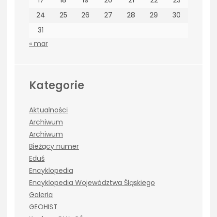
17
18
19
20
21
22
23
24
25
26
27
28
29
30
31
« mar
Kategorie
Aktualności
Archiwum
Archiwum
Bieżący numer
Eduś
Encyklopedia
Encyklopedia Województwa Śląskiego
Galeria
GEOHIST