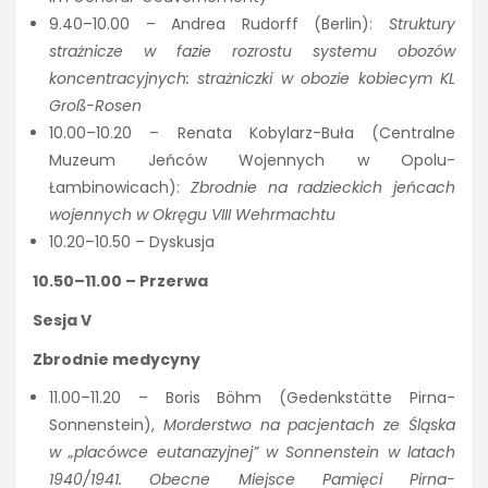
9.40–10.00 – Andrea Rudorff (Berlin):
Struktury
strażnicze w fazie rozrostu systemu obozów
koncentracyjnych: strażniczki w obozie kobiecym KL
Groß-Rosen
10.00–10.20 – Renata Kobylarz-Buła (Centralne
Muzeum Jeńców Wojennych w Opolu-
Łambinowicach):
Zbrodnie na radzieckich jeńcach
wojennych w Okręgu VIII Wehrmachtu
10.20–10.50 – Dyskusja
10.50–11.00 – Przerwa
Sesja V
Zbrodnie medycyny
11.00–11.20 – Boris Böhm (Gedenkstätte Pirna-
Sonnenstein),
Morderstwo na pacjentach ze Śląska
w „placówce eutanazyjnej” w Sonnenstein w latach
1940/1941. Obecne Miejsce Pamięci Pirna-