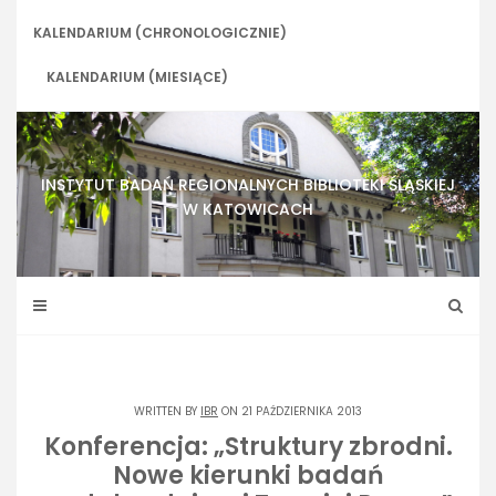
Skip
to
KALENDARIUM (CHRONOLOGICZNIE)
content
KALENDARIUM (MIESIĄCE)
INSTYTUT BADAŃ REGIONALNYCH BIBLIOTEKI ŚLĄSKIEJ
W KATOWICACH
WRITTEN BY
IBR
ON 21 PAŹDZIERNIKA 2013
Konferencja: „Struktury zbrodni.
Nowe kierunki badań