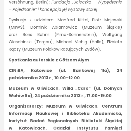
Versöhnung, Berlin):
Fundacja „Ucieczka – Wypędzenie
– Pojednanie” i
koncepcja jej wystawy stałej
Dyskusja z udziałem: Manfred Kittel, Piotr Majewski
(MIIWŚ), Dominik Abłamowicz (Muzeum Śląskie)
oraz Boris Böhm (Pirna-Sonnenstein), Wolfgang
Oleschinski (Torgau), Michael Viebig (Halle), Elżbieta
Rączy (Muzeum Polaków Ratujących Żydów).
Spotkania autorskie z Götzem Alym
CINiBA, Katowice
(
ul. Bankowej 11a), 24
października 2013 r., 10.00–12.00
Muzeum w Gliwicach, Willa „Caro”
(ul. Dolnych
Wałów 8a), 24 października 2013 r., 17.00–19.00
Organizatorzy: Muzeum w Gliwicach, Centrum
Informacji Naukowej i Biblioteka Akademicka,
Instytut Badań Regionalnych Biblioteki Śląskiej
w Katowicach, Oddział Instytutu Pamięci