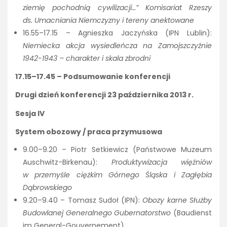
ziemię pochodnią cywilizacji…” Komisariat Rzeszy
ds. Umacniania Niemczyzny i tereny anektowane
16.55–17.15 – Agnieszka Jaczyńska (IPN Lublin):
Niemiecka akcja wysiedleńcza na Zamojszczyźnie
1942-1943 – charakter i skala zbrodni
17.15–17.45 – Podsumowanie konferencji
Drugi dzień konferencji 23 października 2013 r.
Sesja IV
System obozowy / praca przymusowa
9.00–9.20 – Piotr Setkiewicz (Państwowe Muzeum
Auschwitz-Birkenau):
Produktywizacja więźniów
w przemyśle ciężkim Górnego Śląska i Zagłębia
Dąbrowskiego
9.20–9.40 – Tomasz Sudoł (IPN):
Obozy karne Służby
Budowlanej Generalnego Gubernatorstwo
(Baudienst
im General-Gouvernement)