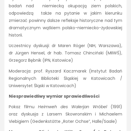
badań nad niemiecką okupacją ziem polskich,
odpowiedzą także na pytanie w jakim kierunku
zmierzać powinny dalsze refleksje historyczne nad tym
dramatycznym wątkiem polsko-niemiecko-żydowskiej
historii.
Uczestnicy dyskusji: dr Maren Röger (NIH, Warszawa),
dr Jürgen Hensel, dr hab. Tomasz Chinciński (MIIWŚ),
Grzegorz Bębnik (IPN, Katowice)
Moderacja: prof. Ryszard Kaczmarek (Instytut Badań
Regionalnych Biblioteki Śląskiej w Katowicach /
Uniwersytet Śląski w Katowicach)
Niesprawiedliwy wymiar sprawiedliwości
Pokaz filmu
Heimweh des Walerjan Wróbel
(1991)
oraz dyskusja z Larsem Skowronskim i Michaelem
Viebigiem (Gedenkstätte „Roter Ochse”, Halle/Saale)