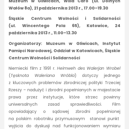
Muzeum w Gliwicach, Willa Caro (ul. Dolnych
Wałów 8a), 21 października 2013 r., 17.00–19.30
Śląskie Centrum Wolności i Solidarności
(ul. Wincentego Pola 65), Katowice, 24
października 2013 r., 11.00–13.30
Organizatorzy: Muzeum w Gliwicach, Instytut
Pamięci Narodowej, Oddział w Katowicach, Śląskie
Centrum Wolności i Solidarności
Niemiecki film z 1991 r.
Heimweh des Walerjan Wrobel
(
Tęsknota Waleriana Wróbla
) dotyczy jednego
z kluczowych problemów zbrodniczej polityki Trzeciej
Rzeszy – nadużyć i zbrodni popełnianych w majestacie
prawa przez instytucje, które strzec powinny
uniwersalnych zasad sprawiedliwości. Film
opowiadający o sądowej zbrodni popełnionej
na polskim robotniku przymusowym stanowi punkt
wyjścia do dyskusji nad funkcjonowaniem wymiaru