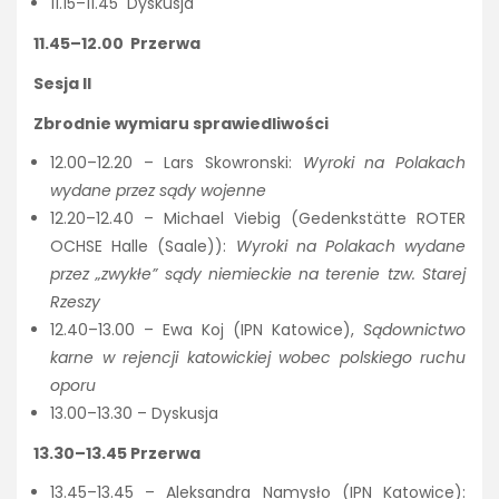
11.15–11.45 Dyskusja
11.45–12.00 Przerwa
Sesja II
Zbrodnie wymiaru sprawiedliwości
12.00–12.20 – Lars Skowronski:
Wyroki na Polakach
wydane przez sądy wojenne
12.20–12.40 – Michael Viebig (Gedenkstätte ROTER
OCHSE Halle (Saale)):
Wyroki na Polakach wydane
przez „zwykłe” sądy niemieckie na terenie tzw. Starej
Rzeszy
12.40–13.00 – Ewa Koj (IPN Katowice),
Sądownictwo
karne w rejencji katowickiej wobec polskiego ruchu
oporu
13.00–13.30 – Dyskusja
13.30–13.45 Przerwa
13.45–13.45 – Aleksandra Namysło (IPN Katowice):