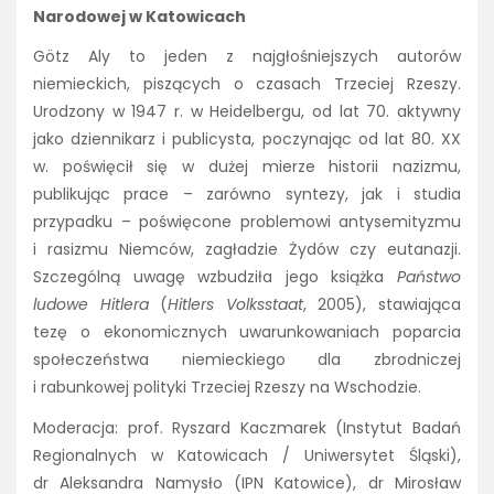
Narodowej w Katowicach
Götz Aly to jeden z najgłośniejszych autorów
niemieckich, piszących o czasach Trzeciej Rzeszy.
Urodzony w 1947 r. w Heidelbergu, od lat 70. aktywny
jako dziennikarz i publicysta, poczynając od lat 80. XX
w. poświęcił się w dużej mierze historii nazizmu,
publikując prace – zarówno syntezy, jak i studia
przypadku – poświęcone problemowi antysemityzmu
i rasizmu Niemców, zagładzie Żydów czy eutanazji.
Szczególną uwagę wzbudziła jego książka
Państwo
ludowe Hitlera
(
Hitlers Volksstaat
, 2005), stawiająca
tezę o ekonomicznych uwarunkowaniach poparcia
społeczeństwa niemieckiego dla zbrodniczej
i rabunkowej polityki Trzeciej Rzeszy na Wschodzie.
Moderacja: prof. Ryszard Kaczmarek (Instytut Badań
Regionalnych w Katowicach / Uniwersytet Śląski),
dr Aleksandra Namysło (IPN Katowice), dr Mirosław