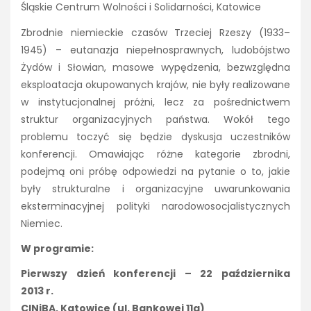
Śląskie Centrum Wolności i Solidarności, Katowice
Zbrodnie niemieckie czasów Trzeciej Rzeszy (1933–
1945) – eutanazja niepełnosprawnych, ludobójstwo
Żydów i Słowian, masowe wypędzenia, bezwzględna
eksploatacja okupowanych krajów, nie były realizowane
w instytucjonalnej próżni, lecz za pośrednictwem
struktur organizacyjnych państwa. Wokół tego
problemu toczyć się będzie dyskusja uczestników
konferencji. Omawiając różne kategorie zbrodni,
podejmą oni próbę odpowiedzi na pytanie o to, jakie
były strukturalne i organizacyjne uwarunkowania
eksterminacyjnej polityki narodowosocjalistycznych
Niemiec.
W programie:
Pierwszy dzień konferencji – 22 października
2013 r.
CINiBA, Katowice (ul. Bankowej 11a)