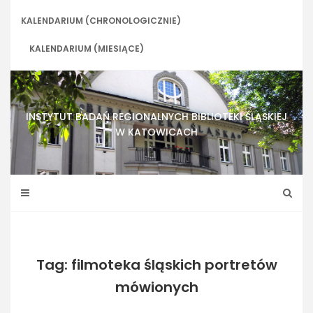
Skip
to
KALENDARIUM (CHRONOLOGICZNIE)
content
KALENDARIUM (MIESIĄCE)
INSTYTUT BADAŃ REGIONALNYCH BIBLIOTEKI ŚLĄSKIEJ
W KATOWICACH
Tag: filmoteka śląskich portretów
mówionych