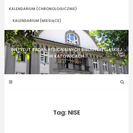
Skip
to
KALENDARIUM (CHRONOLOGICZNIE)
content
KALENDARIUM (MIESIĄCE)
INSTYTUT BADAŃ REGIONALNYCH BIBLIOTEKI ŚLĄSKIEJ
W KATOWICACH
Tag: NISE